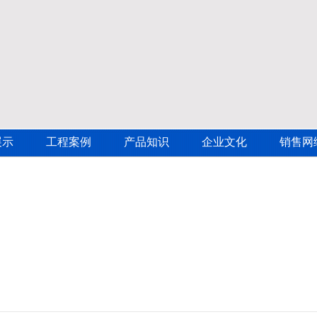
展示
工程案例
产品知识
企业文化
销售网