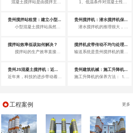
混凝土搅拌站是由搅拌主机、物料称量系统、物料输送系统、物料贮存系统、控制系统五大组成系统和其他...
1、低温条件对混凝土性能的影响 （1）低温条件对混凝土早期...
贵州搅拌站租赁：建立小型...
贵州搅拌机：潜水搅拌机保...
小型混凝土搅拌站虽然占地面积不大，生产效率也不是十分高，但是在建立小型混凝土搅...
潜水搅拌机的推理很大，使用寿命也长，从而主要被用于污水处理厂这一方面，但是质量再好的搅拌机也需要做好定期的维修保养工作...
搅拌站效率低该如何解决？
搅拌机皮带传动不均匀处理...
搅拌站的生产效率直接决定了单位时间内，混凝土的生产量。同样的时间内，生产的混凝...
输送系统是贵州搅拌机的重要组成部分。如果传送带输送的骨料不均匀，则称骨料体积积聚在传送带上，导致传送带松动或传送带上的聚...
贵州JS混凝土搅拌机：近...
贵州建筑机械：施工升降机...
近年来，科技的进步带动着国内的混凝土搅拌机行业的突飞猛进的发展，在改政策之前，我国建设工地的混凝土大都是现场搅拌，使用的...
施工升降机的保养方法： ⒈每月保养 升降台保养时人员进入升降台内部工作，须吊住升降机防止升降台突然下降而导致人员伤亡...
工程案例
更多