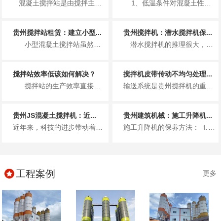
混凝土搅拌站是由搅拌主机、物料称量系统、物料输送系统、物料贮存系统、控制系统五大组成系统和其他...
1、低温条件对混凝土性能的影响 （1）低温条件对混凝土早期...
贵州搅拌站租赁：建立小型...
贵州搅拌机：潜水搅拌机保...
小型混凝土搅拌站虽然占地面积不大，生产效率也不是十分高，但是在建立小型混凝土搅...
潜水搅拌机的推理很大，使用寿命也长，从而主要被用于污水处理厂这一方面，但是质量再好的搅拌机也需要做好定期的维修保养工作...
搅拌站效率低该如何解决？
搅拌机皮带传动不均匀处理...
搅拌站的生产效率直接决定了单位时间内，混凝土的生产量。同样的时间内，生产的混凝...
输送系统是贵州搅拌机的重要组成部分。如果传送带输送的骨料不均匀，则称骨料体积积聚在传送带上，导致传送带松动或传送带上的聚...
贵州JS混凝土搅拌机：近...
贵州建筑机械：施工升降机...
近年来，科技的进步带动着国内的混凝土搅拌机行业的突飞猛进的发展，在改政策之前，我国建设工地的混凝土大都是现场搅拌，使用的...
施工升降机的保养方法： ⒈每月保养 升降台保养时人员进入升降台内部工作，须吊住升降机防止升降台突然下降而导致人员伤亡...
工程案例
更多