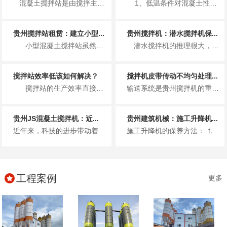
混凝土搅拌站是由搅拌主机、物料称量系统、物料输送系统、物料贮存系统、控制系统五大组成系统和其他...
1、低温条件对混凝土性能的影响 （1）低温条件对混凝土早期...
贵州搅拌站租赁：建立小型...
贵州搅拌机：潜水搅拌机保...
小型混凝土搅拌站虽然占地面积不大，生产效率也不是十分高，但是在建立小型混凝土搅...
潜水搅拌机的推理很大，使用寿命也长，从而主要被用于污水处理厂这一方面，但是质量再好的搅拌机也需要做好定期的维修保养工作...
搅拌站效率低该如何解决？
搅拌机皮带传动不均匀处理...
搅拌站的生产效率直接决定了单位时间内，混凝土的生产量。同样的时间内，生产的混凝...
输送系统是贵州搅拌机的重要组成部分。如果传送带输送的骨料不均匀，则称骨料体积积聚在传送带上，导致传送带松动或传送带上的聚...
贵州JS混凝土搅拌机：近...
贵州建筑机械：施工升降机...
近年来，科技的进步带动着国内的混凝土搅拌机行业的突飞猛进的发展，在改政策之前，我国建设工地的混凝土大都是现场搅拌，使用的...
施工升降机的保养方法： ⒈每月保养 升降台保养时人员进入升降台内部工作，须吊住升降机防止升降台突然下降而导致人员伤亡...
工程案例
更多