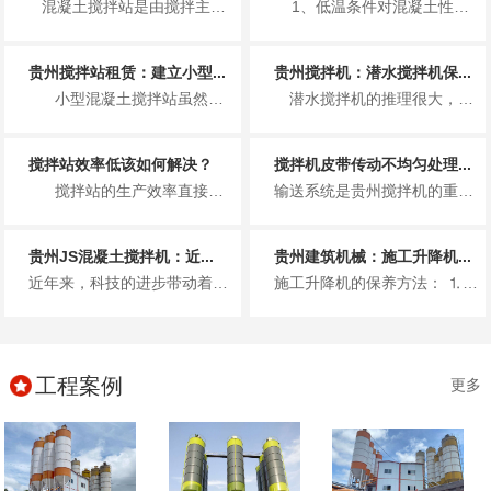
混凝土搅拌站是由搅拌主机、物料称量系统、物料输送系统、物料贮存系统、控制系统五大组成系统和其他...
1、低温条件对混凝土性能的影响 （1）低温条件对混凝土早期...
贵州搅拌站租赁：建立小型...
贵州搅拌机：潜水搅拌机保...
小型混凝土搅拌站虽然占地面积不大，生产效率也不是十分高，但是在建立小型混凝土搅...
潜水搅拌机的推理很大，使用寿命也长，从而主要被用于污水处理厂这一方面，但是质量再好的搅拌机也需要做好定期的维修保养工作...
搅拌站效率低该如何解决？
搅拌机皮带传动不均匀处理...
搅拌站的生产效率直接决定了单位时间内，混凝土的生产量。同样的时间内，生产的混凝...
输送系统是贵州搅拌机的重要组成部分。如果传送带输送的骨料不均匀，则称骨料体积积聚在传送带上，导致传送带松动或传送带上的聚...
贵州JS混凝土搅拌机：近...
贵州建筑机械：施工升降机...
近年来，科技的进步带动着国内的混凝土搅拌机行业的突飞猛进的发展，在改政策之前，我国建设工地的混凝土大都是现场搅拌，使用的...
施工升降机的保养方法： ⒈每月保养 升降台保养时人员进入升降台内部工作，须吊住升降机防止升降台突然下降而导致人员伤亡...
工程案例
更多