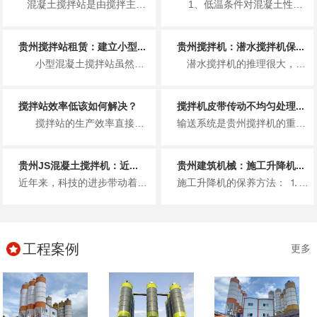
混凝土搅拌站是由搅拌主机、物料称量系统、物料输送系统、物料贮存系统、控制系统五大组成系统和其他...
1、低温条件对混凝土性能的影响 （1）低温条件对混凝土早期...
贵州搅拌站租赁：建立小型...
贵州搅拌机：潜水搅拌机保...
小型混凝土搅拌站虽然占地面积不大，生产效率也不是十分高，但是在建立小型混凝土搅...
潜水搅拌机的推理很大，使用寿命也长，从而主要被用于污水处理厂这一方面，但是质量再好的搅拌机也需要做好定期的维修保养工作...
搅拌站效率低该如何解决？
搅拌机皮带传动不均匀处理...
搅拌站的生产效率直接决定了单位时间内，混凝土的生产量。同样的时间内，生产的混凝...
输送系统是贵州搅拌机的重要组成部分。如果传送带输送的骨料不均匀，则称骨料体积积聚在传送带上，导致传送带松动或传送带上的聚...
贵州JS混凝土搅拌机：近...
贵州建筑机械：施工升降机...
近年来，科技的进步带动着国内的混凝土搅拌机行业的突飞猛进的发展，在改政策之前，我国建设工地的混凝土大都是现场搅拌，使用的...
施工升降机的保养方法： ⒈每月保养 升降台保养时人员进入升降台内部工作，须吊住升降机防止升降台突然下降而导致人员伤亡...
工程案例
更多