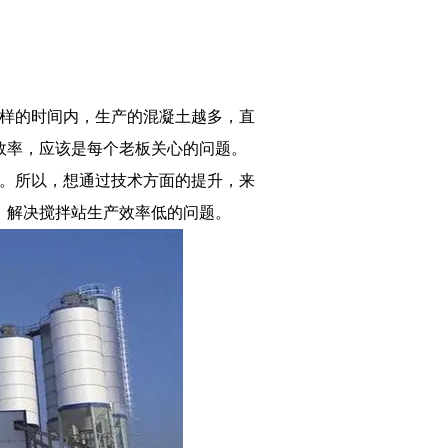
样的时间内，生产的混凝土越多，直
效率，应该是每个老板关心的问题。
。所以，想通过技术方面的提升，来
，解决搅拌站生产效率低的问题。