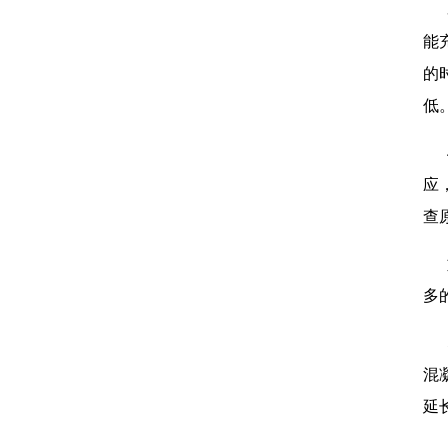
3
能
的
低
4
应
查
如
多
5
混
延