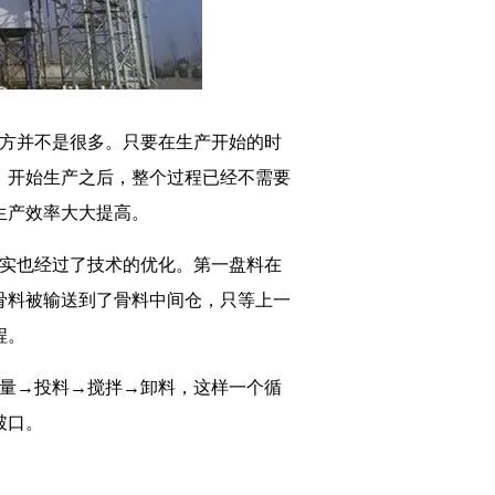
方并不是很多。只要在生产开始的时
，开始生产之后，整个过程已经不需要
生产效率大大提高。
实也经过了技术的优化。第一盘料在
骨料被输送到了骨料中间仓，只等上一
程。
量→投料→搅拌→卸料，这样一个循
破口。