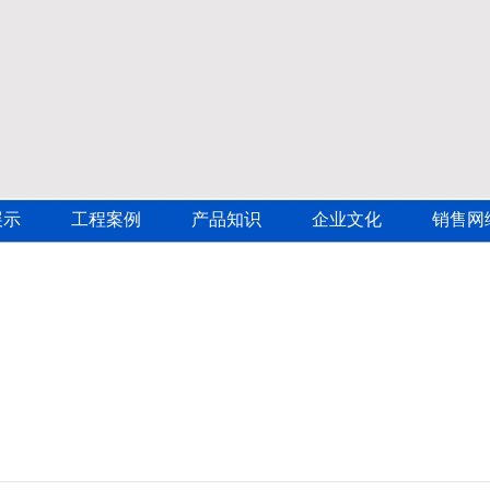
展示
工程案例
产品知识
企业文化
销售网