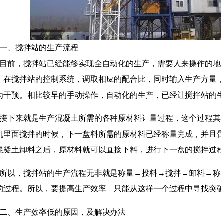
、搅拌站的生产流程
前，搅拌站已经能够实现全自动化的生产，需要人来操作的地
，在搅拌站的控制系统，调取相应的配合比，同时输入生产方量
为干预。相比较早的手动操作，自动化的生产，已经让搅拌站的
下来就是生产混凝土所需的各种原材料计量过程，这个过程其
机里面搅拌的时候，下一盘料所需的原材料已经称量完成，并且
混凝土卸料之后，原材料就可以直接下料，进行下一盘的搅拌过
以，搅拌站的生产流程无非就是称量→投料→搅拌→卸料→称
的过程。所以，要提高生产效率，只能从这样一个过程中寻找突
、生产效率低的原因，及解决办法