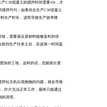
C30混凝土的搅拌时间需要10s，才
料搅拌均匀；如果你在生产C30混凝土
盘料生产时长，进而导致生产效率降
时候，需要保证原材料能够及时的供
在收到生产任务之后，应该第一时间盘
度快的工地，这样的话，也能留出更
搅拌站主机出现抱轴的问题，就会导致
轴，叶片无法正常工作，最终只能通过
期的清理。