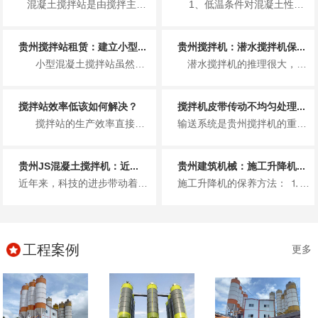
混凝土搅拌站是由搅拌主机、物料称量系统、物料输送系统、物料贮存系统、控制系统五大组成系统和其他...
1、低温条件对混凝土性能的影响 （1）低温条件对混凝土早期...
贵州搅拌站租赁：建立小型...
贵州搅拌机：潜水搅拌机保...
小型混凝土搅拌站虽然占地面积不大，生产效率也不是十分高，但是在建立小型混凝土搅...
潜水搅拌机的推理很大，使用寿命也长，从而主要被用于污水处理厂这一方面，但是质量再好的搅拌机也需要做好定期的维修保养工作...
搅拌站效率低该如何解决？
搅拌机皮带传动不均匀处理...
搅拌站的生产效率直接决定了单位时间内，混凝土的生产量。同样的时间内，生产的混凝...
输送系统是贵州搅拌机的重要组成部分。如果传送带输送的骨料不均匀，则称骨料体积积聚在传送带上，导致传送带松动或传送带上的聚...
贵州JS混凝土搅拌机：近...
贵州建筑机械：施工升降机...
近年来，科技的进步带动着国内的混凝土搅拌机行业的突飞猛进的发展，在改政策之前，我国建设工地的混凝土大都是现场搅拌，使用的...
施工升降机的保养方法： ⒈每月保养 升降台保养时人员进入升降台内部工作，须吊住升降机防止升降台突然下降而导致人员伤亡...
工程案例
更多