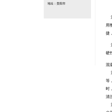
地址：贵阳市
混
用
捷
混
硬
混
混
等
时
清
混