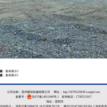
篇
：
案例展示3
篇
：
案例展示1
公司名称：贵州建筑机械有限公司 网址：
http://18785226638.wangid.com
备案号：
京ICP备14012449号-1
咨询电话：17385512617
地址：贵阳市
8 访问统计： 浏览总量268047次 /今日浏览2912次 建议(1024*768) IE8.0以上浏